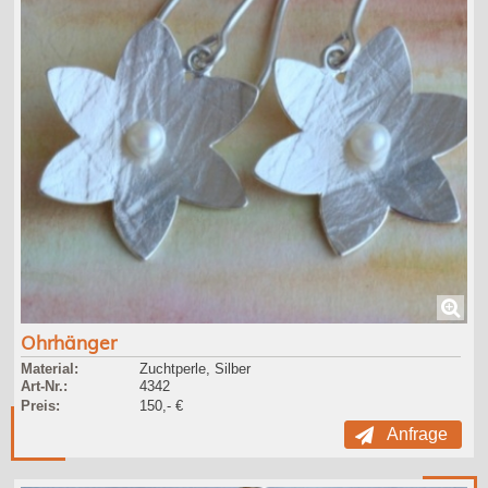
Ohrhänger
Material:
Zuchtperle, Silber
Art-Nr.:
4342
Preis:
150,- €
Anfrage