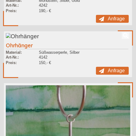
Material:
Mondstein, Silber, Gold
Art-Nr.:
4242
Preis:
190,- €
Anfrage
Ohrhänger
Material:
Süßwasserperle, Silber
Art-Nr.:
4142
Preis:
150,- €
Anfrage