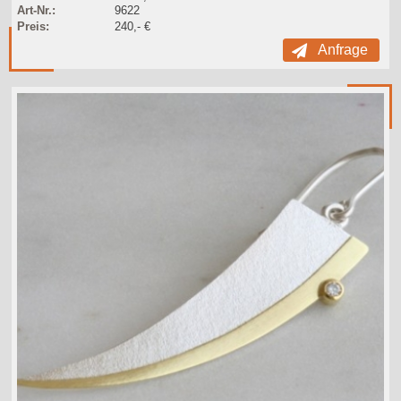
Art-Nr.:
9622
Preis:
240,- €
Anfrage