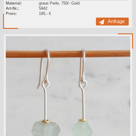
Material:
graue Perle, 750/- Gold
Art-Nr.:
5942
Preis:
185,- €
Anfrage