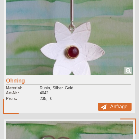
Ohrring
Material:
Rubin, Silber, Gold
Art-Nr.:
4042
Preis:
235,- €
Anfrage