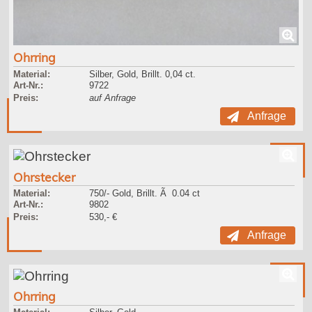
Ohrring
Material:
Silber, Gold, Brillt. 0,04 ct.
Art-Nr.:
9722
Preis:
auf Anfrage
Anfrage
Ohrstecker
Material:
750/- Gold, Brillt. Ã 0.04 ct
Art-Nr.:
9802
Preis:
530,- €
Anfrage
Ohrring